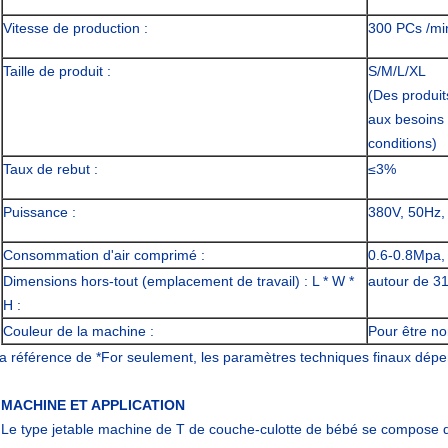
Vitesse de production :
300 PCs /mi
Taille de produit :
S/M/L/XL
(Des produit
aux besoins 
conditions)
Taux de rebut :
≤3%
Puissance :
380V, 50Hz,
Consommation d'air comprimé :
0.6-0.8Mpa, 
Dimensions hors-tout (emplacement de travail) : L * W *
autour de 3
H :
Couleur de la machine :
Pour être n
la référence de *For seulement, les paramètres techniques finaux dépen
MACHINE ET APPLICATION
Le type jetable machine de T de couche-culotte de bébé se compose du