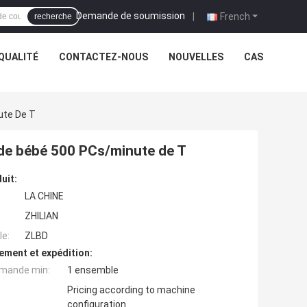
Demande de soumission
|
French
recherche
QUALITÉ
CONTACTEZ-NOUS
NOUVELLES
CAS
ute De T
de bébé 500 PCs/minute de T
uit:
LA CHINE
ZHILIAN
e:
ZLBD
ement et expédition:
mande min:
1 ensemble
Pricing according to machine
configuration