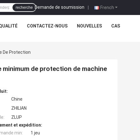
Demande de soumission
|
French
recherche
QUALITÉ
CONTACTEZ-NOUS
NOUVELLES
CAS
 De Protection
e minimum de protection de machine
uit:
Chine
ZHILIAN
e:
ZLUP
ement et expédition:
mande min:
1 jeu