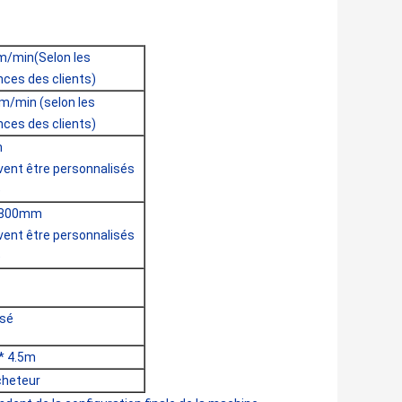
m/min(Selon les
nces des clients)
m/min (selon les
nces des clients)
m
vent être personnalisés
)
800mm
vent être personnalisés
)
asé
* 4.5m
Acheteur