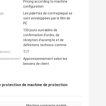
Pricing according to machine
configuration
ge:
Les palettes de contreplaqué se
sont enveloppées par le film de
PE
150 jours ouvrables de
confirmation d'ordre, de
réception d'acompte et de
définitions technico-comme
iement:
T/T
ovisionnement:
Approvisionnement selon les
besoins de client
 protection de machine de protection
Machine soignante jetable