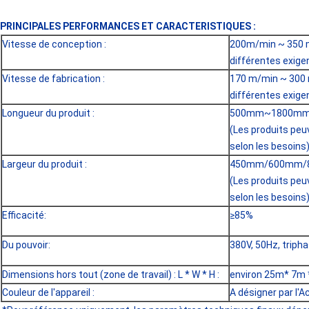
PRINCIPALES PERFORMANCES ET CARACTERISTIQUES :
Vitesse de conception :
200m/min ~ 350 
différentes exige
Vitesse de fabrication :
170 m/min ~ 300 
différentes exige
Longueur du produit :
500mm~1800m
(Les produits peu
selon les besoins
Largeur du produit :
450mm/600mm/
(Les produits peu
selon les besoins
Efficacité:
≥85%
Du pouvoir:
380V, 50Hz, triph
Dimensions hors tout (zone de travail) : L * W * H :
environ 25m* 7m 
Couleur de l'appareil :
A désigner par l'