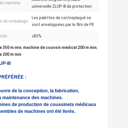
e machine:
universelle ZLUP-III de protection
Les palettes de contreplaqué se
ls de emballage:
sont enveloppées par le film de PE
cité:
≥85%
de 350 m min
,
machine de coussin médical 200 m min
,
de 200 m min
P-III
PRÉFÉRÉE :
uvre de la conception, la fabrication,
 la maintenance des machines.
chines de production de coussinets médicaux
sembles de machines ont été livrés.