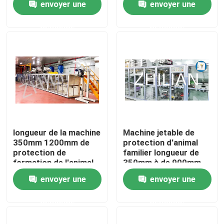
envoyer une
envoyer une
demande
demande
Produits
Machine adulte de couche-culotte
Machine de couche-culotte de bébé
Tirez vers le haut la machine de couche-culotte
longueur de la machine
Machine jetable de
350mm 1200mm de
protection d'animal
protection de
familier longueur de
Machine d'Underpad
formation de l'animal
350mm à de 900mm
familier 50Hz
envoyer une
envoyer une
serviette hygiénique faisant la machine
demande
demande
Machine de protection d'animal familier