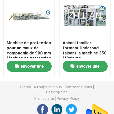
Tirez vers le haut la machine de couche-culotte
Machine d'Underpad
Machine de protection
Animal familier
serviette hygiénique faisant la machine
pour animaux de
formant Underpad
compagnie de 900 mm
faisant la machine 350
Machine de protection
M/minute
Machine de protection d'animal familier
pour chien de 300
envoyer une
envoyer une
m/min
demande
demande
Machine de pantalon d'incontinence
Aperçu
Au sujet de nous
Contactez-nous
Desktop Site
Machine de protection d'incontinence
Plan du site
Privacy Policy
Machine jetable de protection de sein