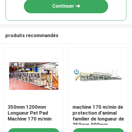
Continuer
produits recommandés
Maison
350mm 1200mm
machine 170 m/min de
Produits
Longueur Pet Pad
protection d'animal
Machine 170 m/min
familier de longueur de
350mm 900mm
Au sujet de nous