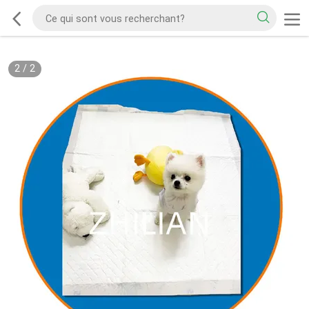
2
/
2