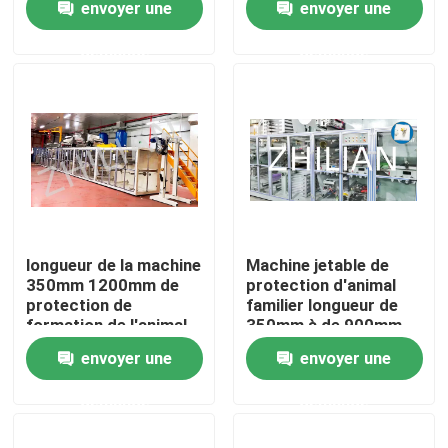
envoyer une
envoyer une
demande
demande
Visite d'usine
Contrôle de qualité
Contactez-nous
Nouvelles
longueur de la machine
Machine jetable de
350mm 1200mm de
protection d'animal
protection de
familier longueur de
Cas
formation de l'animal
350mm à de 900mm
familier 50Hz
envoyer une
envoyer une
Machine adulte de couche-culotte
demande
demande
Machine de couche-culotte de bébé