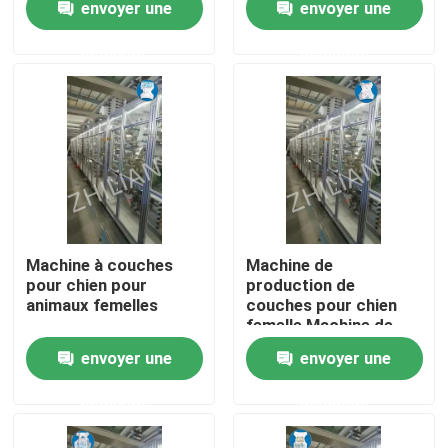
envoyer une
envoyer une
compagnie
demande
demande
Produits
Machine adulte de couche-culotte
Machine de couche-culotte de bébé
Tirez vers le haut la machine de couche-culotte
Machine à couches
Machine de
pour chien pour
production de
animaux femelles
couches pour chien
Machine d'Underpad
femelle Machine de
fabrication de
envoyer une
envoyer une
couches pour animaux
serviette hygiénique faisant la machine
de compagnie
demande
demande
Machine de protection d'animal familier