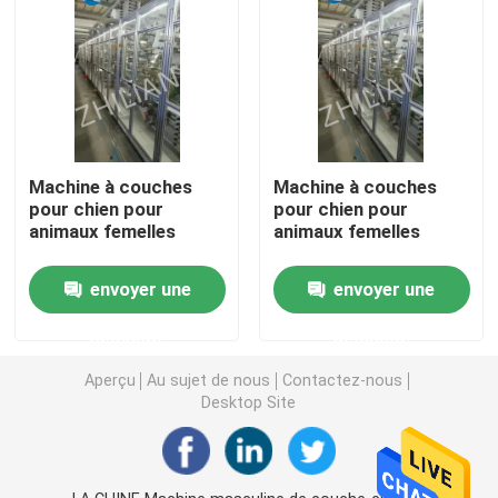
Machine de pantalon d'incontinence
Machine de protection d'incontinence
Machine à couches
Machine à couches
Machine jetable de protection de sein
pour chien pour
pour chien pour
animaux femelles
animaux femelles
Machine jetable de pantalon de période menstruelle
envoyer une
envoyer une
demande
demande
Machine de couche-culotte d'animal familier
Aperçu
Au sujet de nous
Contactez-nous
Desktop Site
Protection de maternité faisant la machine
Machine de revêtement de culotte