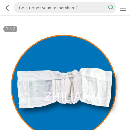
2
/
2