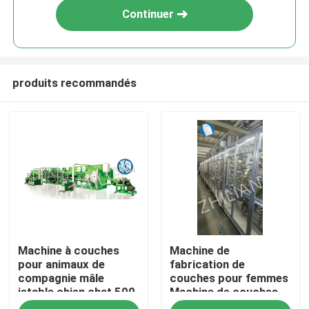
Continuer
produits recommandés
Accueil
Machine à couches
Machine de
A propos de nous
pour animaux de
fabrication de
compagnie mâle
couches pour femmes
jetable chien chat 500
Machine de couches
Contacts
pcs/min
pour chiens de