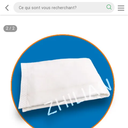
2
/
2