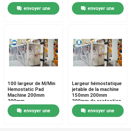
envoyer une
envoyer une
Visite d'usine
demande
demande
Contrôle de qualité
Contactez-nous
Nouvelles
100 largeur de M/Min
Largeur hémostatique
Hemostatic Pad
jetable de la machine
Cas
Machine 200mm
150mm 200mm
300mm
300mm de protection
Machine adulte de couche-culotte
envoyer une
envoyer une
demande
demande
Machine de couche-culotte de bébé