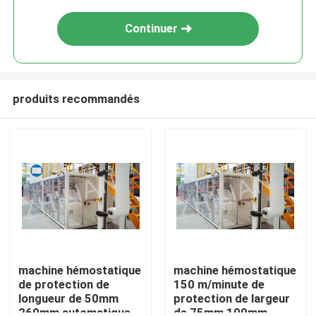
Continuer
produits recommandés
Maison
Produits
machine hémostatique
machine hémostatique
de protection de
150 m/minute de
longueur de 50mm
protection de largeur
Au sujet de nous
260mm automatique
de 75mm 100mm