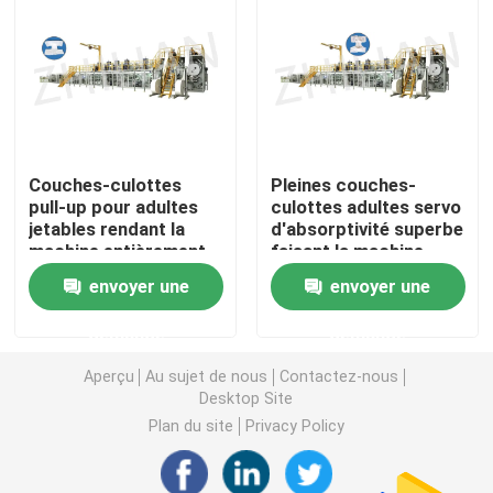
Tirez vers le haut la machine de couche-culotte
Machine d'Underpad
Couches-culottes
Pleines couches-
serviette hygiénique faisant la machine
pull-up pour adultes
culottes adultes servo
jetables rendant la
d'absorptivité superbe
machine entièrement
faisant la machine
Machine de protection d'animal familier
automatique
300m/minute
envoyer une
envoyer une
demande
demande
Machine de pantalon d'incontinence
Aperçu
Au sujet de nous
Contactez-nous
Desktop Site
Machine de protection d'incontinence
Plan du site
Privacy Policy
Machine jetable de protection de sein