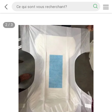
2
/
3