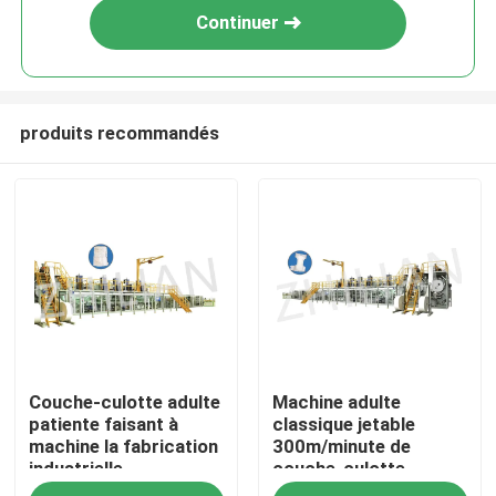
Continuer
produits recommandés
Maison
Couche-culotte adulte
Machine adulte
Produits
patiente faisant à
classique jetable
machine la fabrication
300m/minute de
industrielle
couche-culotte
Au sujet de nous