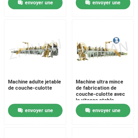
envoyer une
envoyer une
demande
demande
Visite d'usine
Contrôle de qualité
Contactez-nous
Nouvelles
Machine adulte jetable
Machine ultra mince
de couche-culotte
de fabrication de
couche-culotte avec
Cas
la vitesse stable
envoyer une
envoyer une
Machine adulte de couche-culotte
demande
demande
Machine de couche-culotte de bébé