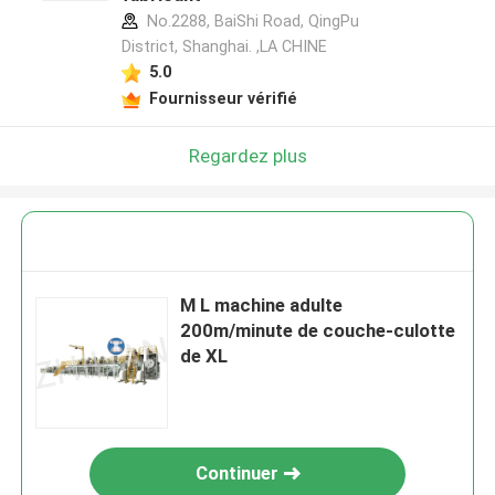
No.2288, BaiShi Road, QingPu
District, Shanghai. ,LA CHINE
5.0
Fournisseur vérifié
Regardez plus
M L machine adulte
200m/minute de couche-culotte
de XL
Continuer