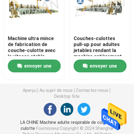
Machine de pantalon d'incontinence
Machine de protection d'incontinence
Machine ultra mince
Couches-culottes
de fabrication de
pull-up pour adultes
couche-culotte avec
jetables rendant la
Machine jetable de protection de sein
la vitesse stable
machine entièrement
automatique
envoyer une
envoyer une
Machine jetable de pantalon de période menstruelle
demande
demande
Aperçu
Au sujet de nous
Contactez-nous
Machine de couche-culotte d'animal familier
Desktop Site
Protection de maternité faisant la machine
LA CHINE Machine adulte respirable de couche-
culotte
Fournisseur.Copyright © 2024 Shanghai
Machine de revêtement de culotte