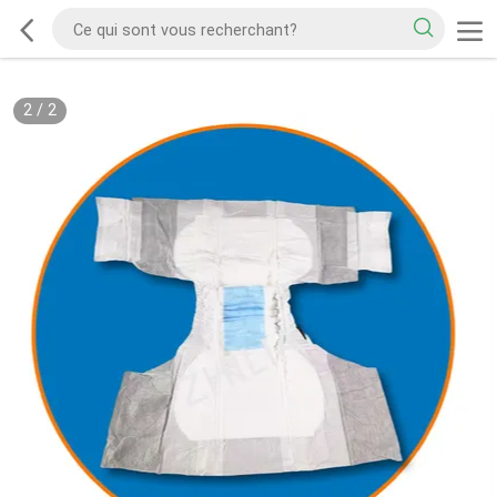
2
/
2