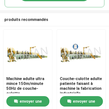
produits recommandés
Accueil
Machine adulte ultra
Couche-culotte adulte
mince 150m/minute
patiente faisant à
50Hz de couche-
machine la fabrication
A propos de nous
culotte
industrielle
envoyer une
envoyer une
Contacts