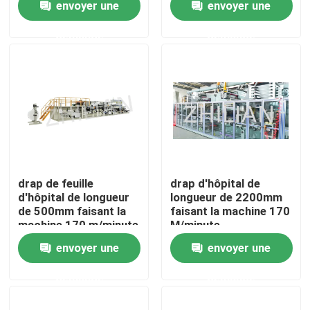
envoyer une
envoyer une
demande
demande
Produits
Machine adulte de couche-culotte
Machine de couche-culotte de bébé
Tirez vers le haut la machine de couche-culotte
drap de feuille
drap d'hôpital de
d'hôpital de longueur
longueur de 2200mm
de 500mm faisant la
faisant la machine 170
Machine d'Underpad
machine 170 m/minute
M/minute
envoyer une
envoyer une
serviette hygiénique faisant la machine
demande
demande
Machine de protection d'animal familier