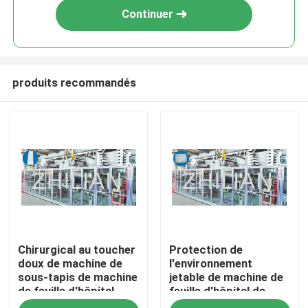
Continuer
produits recommandés
Accueil
Chirurgical au toucher
Protection de
A propos de nous
doux de machine de
l'environnement
sous-tapis de machine
jetable de machine de
de feuille d'hôpital
feuille d'hôpital de
Contacts
sous des protections
machine de Underpad