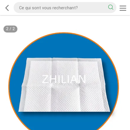
2
/
2