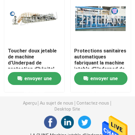
Machine de pantalon d'incontinence
Machine de protection d'incontinence
Toucher doux jetable
Protections sanitaires
Machine jetable de protection de sein
de machine
automatiques
d'Underpad de
fabriquant la machine
protection d'hôpital
jetable d'Underpad de
Machine jetable de pantalon de période menstruelle
confortable
machine
envoyer une
envoyer une
demande
demande
Machine de couche-culotte d'animal familier
Aperçu
Au sujet de nous
Contactez-nous
Desktop Site
Protection de maternité faisant la machine
Machine de revêtement de culotte